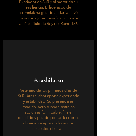
Fundador de SuR y el motor de su
resiliencia. El liderazgo de
Insomniak ha guiado al clan a través
de sus mayores desafíos, lo que le
valió el título de Rey del Reino 186.
Arashilabar
Veterano de los primeros días de
SuR, Arashilabar aporta experiencia
y estabilidad. Su presencia es
medida, pero cuando entra en
acción es formidable: firme,
decidido y guiado por las lecciones
duramente aprendidas en los
cimientos del clan.