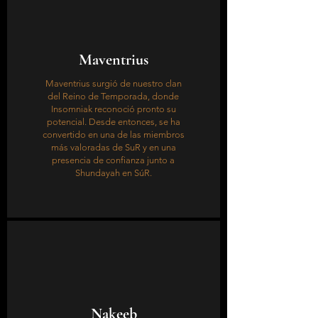
Maventrius
Maventrius surgió de nuestro clan
del Reino de Temporada, donde
Insomniak reconoció pronto su
potencial. Desde entonces, se ha
convertido en una de las miembros
más valoradas de SuR y en una
presencia de confianza junto a
Shundayah en SúR.
Nakeeb