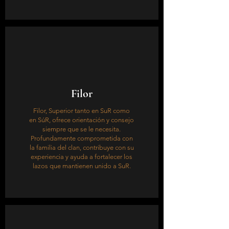
Filor
Filor, Superior tanto en SuR como
en SúR, ofrece orientación y consejo
siempre que se le necesita.
Profundamente comprometida con
la familia del clan, contribuye con su
experiencia y ayuda a fortalecer los
lazos que mantienen unido a SuR.