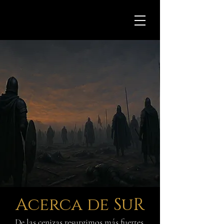
Acerca de SuR
De las cenizas resurgimos más fuertes.