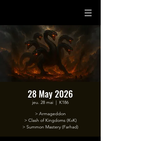
28 May 2026
jeu. 28 mai
  |  
K186
> Armageddon
> Clash of Kingdoms (KvK)
> Summon Mastery (Farhad)