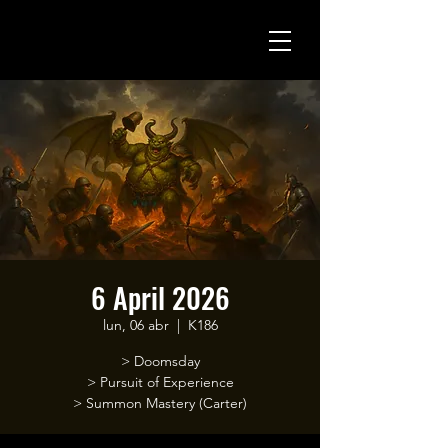
6 April 2026
lun, 06 abr
  |  
K186
> Doomsday
> Pursuit of Experience
> Summon Mastery (Carter)