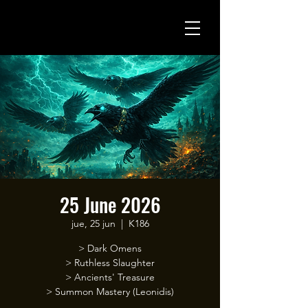
25 June 2026
jue, 25 jun
  |  
K186
> Dark Omens
> Ruthless Slaughter
> Ancients' Treasure
> Summon Mastery (Leonidis)