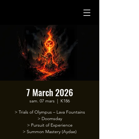
7 March 2026
sam. 07 mars
  |  
K186
> Trials of Olympus – Lava Fountains
> Doomsday
> Pursuit of Experience
> Summon Mastery (Aydae)