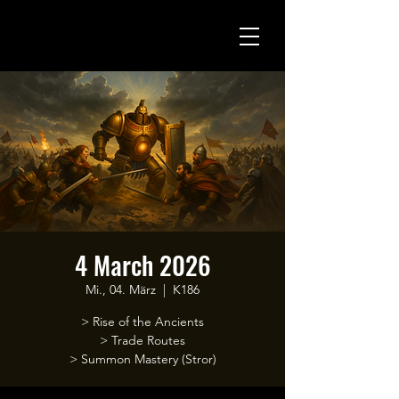
4 March 2026
Mi., 04. März
  |  
K186
> Rise of the Ancients
> Trade Routes
> Summon Mastery (Stror)