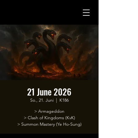
21 June 2026
So., 21. Juni
  |  
K186
> Armageddon
> Clash of Kingdoms (KvK)
> Summon Mastery (Ye Ho-Sung)